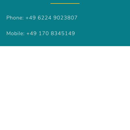
Phone: +49 6224 9023807
Mobile: +49 170 8345149
Email: info(at)reinhold-tv.de
Impressum / Imprint
Datenschutz